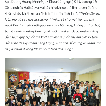
Bạn Dương Hoàng Minh Đạt – Khoa Công nghệ Ô tô, trường CĐ
Công nghiệp Huế rất vui và háo hức khi có thể tìm ra con đường
khởi nghiệp khi tham gia “Hành Trình Từ Trái Tim”:
“Trước đây em
luôn mơ hồ sau này học xong thì mình sẽ khởi nghiệp như thế
nào? Khi tham gia buổi giao lưu ngày hôm nay, không chỉ học hỏi,
tích lũy thêm những kinh nghiệm sống mà em được nhận những
đầu sách quý. “Quốc gia khởi nghiệp” là cuốn mà em cực kỳ tâm
đắc vì nó đã tiếp thêm năng lượng, sự tự tin để chúng em dám ước
mơ, dám khát vọng lớn và thực hiện đến cùng.”