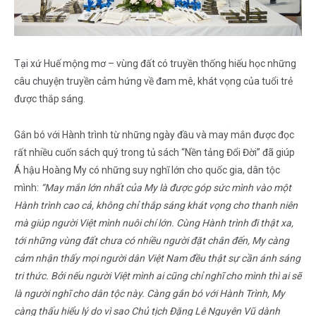
Tại xứ Huế mộng mơ – vùng đất có truyền thống hiếu học những
câu chuyện truyền cảm hứng về đam mê, khát vọng của tuổi trẻ
được thắp sáng.
Gắn bó với Hành trình từ những ngày đầu và may mắn được đọc
rất nhiều cuốn sách quý trong tủ sách “Nền tảng Đổi Đời” đã giúp
Á hậu Hoàng My có những suy nghĩ lớn cho quốc gia, dân tộc
mình:
“May mắn lớn nhất của My là được góp sức mình vào một
Hành trình cao cả, không chỉ thắp sáng khát vọng cho thanh niên
mà giúp người Việt mình nuôi chí lớn. Cùng Hành trình đi thật xa,
tới những vùng đất chưa có nhiều người đặt chân đến, My càng
cảm nhận thấy mọi người dân Việt Nam đều thật sự cần ánh sáng
tri thức. Bởi nếu người Việt mình ai cũng chỉ nghĩ cho mình thì ai sẽ
là người nghĩ cho dân tộc này. Càng gắn bó với Hành Trình, My
càng thấu hiểu lý do vì sao Chủ tịch Đặng Lê Nguyên Vũ dành