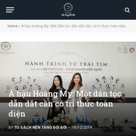
Home
»
Á hậu Hoàng My: Một dân tộc dẫn dắt cần có tri thức toàn diện
Á hậu Hoàng My: Một dân tộc
dẫn dắt cần có tri thức toàn
diện
BY
TỦ SÁCH NỀN TẢNG ĐỔI ĐỜI
16/12/2019