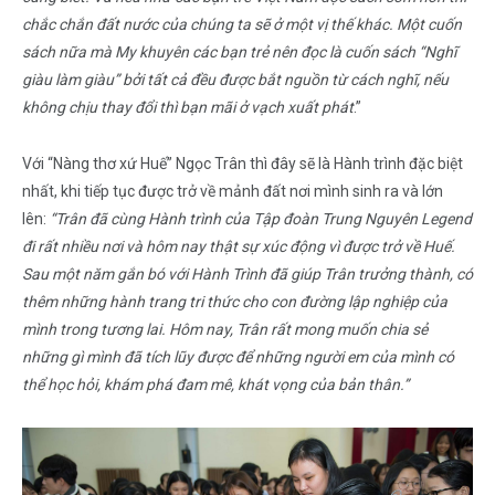
chắc chắn đất nước của chúng ta sẽ ở một vị thế khác.
Một cuốn
sách nữa mà My khuyên các bạn trẻ nên đọc là cuốn sách “Nghĩ
giàu làm giàu” bởi tất cả đều được bắt nguồn từ cách nghĩ, nếu
không chịu thay đổi thì bạn mãi ở vạch xuất phát
.”
Với “Nàng thơ xứ Huế” Ngọc Trân thì đây sẽ là Hành trình đặc biệt
nhất, khi tiếp tục được trở về mảnh đất nơi mình sinh ra và lớn
lên:
“Trân đã cùng Hành trình của Tập đoàn Trung Nguyên Legend
đi rất nhiều nơi và hôm nay thật sự xúc động vì được trở về Huế.
Sau một năm gắn bó với Hành Trình đã giúp Trân trưởng thành, có
thêm những hành trang tri thức cho con đường lập nghiệp của
mình trong tương lai. Hôm nay, Trân rất mong muốn chia sẻ
những gì mình đã tích lũy được để những người em của mình có
thể học hỏi, khám phá đam mê, khát vọng của bản thân.”