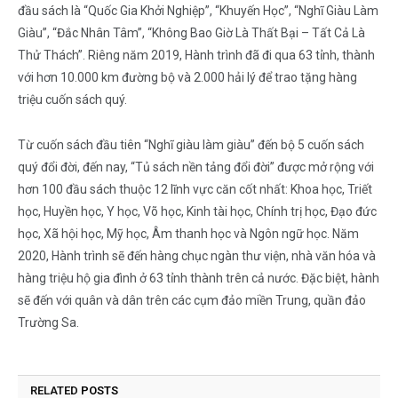
đầu sách là “Quốc Gia Khởi Nghiệp”, “Khuyến Học”, “Nghĩ Giàu Làm
Giàu”, “Đắc Nhân Tâm”, “Không Bao Giờ Là Thất Bại – Tất Cả Là
Thử Thách”. Riêng năm 2019, Hành trình đã đi qua 63 tỉnh, thành
với hơn 10.000 km đường bộ và 2.000 hải lý để trao tặng hàng
triệu cuốn sách quý.
Từ cuốn sách đầu tiên “Nghĩ giàu làm giàu” đến bộ 5 cuốn sách
quý đổi đời, đến nay, “Tủ sách nền tảng đổi đời” được mở rộng với
hơn 100 đầu sách thuộc 12 lĩnh vực căn cốt nhất: Khoa học, Triết
học, Huyền học, Y học, Võ học, Kinh tài học, Chính trị học, Đạo đức
học, Xã hội học, Mỹ học, Âm thanh học và Ngôn ngữ học. Năm
2020, Hành trình sẽ đến hàng chục ngàn thư viện, nhà văn hóa và
hàng triệu hộ gia đình ở 63 tỉnh thành trên cả nước. Đặc biệt, hành
sẽ đến với quân và dân trên các cụm đảo miền Trung, quần đảo
Trường Sa.
RELATED
POSTS