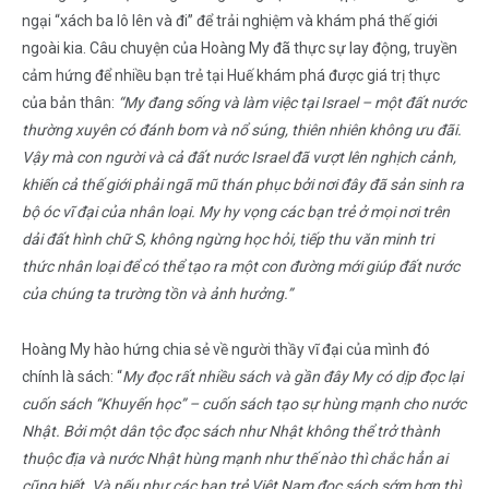
ngại “xách ba lô lên và đi” để trải nghiệm và khám phá thế giới
ngoài kia. Câu chuyện của Hoàng My đã thực sự lay động, truyền
cảm hứng để nhiều bạn trẻ tại Huế khám phá được giá trị thực
của bản thân:
“My đang sống và làm việc tại Israel – một đất nước
thường xuyên có đánh bom và nổ súng, thiên nhiên không ưu đãi.
Vậy mà con người và cả đất nước Israel đã vượt lên nghịch cảnh,
khiến cả thế giới phải ngã mũ thán phục bởi nơi đây đã sản sinh ra
bộ óc vĩ đại của nhân loại. My hy vọng các bạn trẻ ở mọi nơi trên
dải đất hình chữ S, không ngừng học hỏi, tiếp thu văn minh tri
thức nhân loại để có thể tạo ra một con đường mới giúp đất nước
của chúng ta trường tồn và ảnh hưởng.”
Hoàng My hào hứng chia sẻ về người thầy vĩ đại của mình đó
chính là sách: “
My đọc rất nhiều sách và gần đây My có dịp đọc lại
cuốn sách “Khuyến học” –
cuốn sách tạo sự hùng mạnh cho nước
Nhật
. Bởi một dân tộc đọc sách như Nhật không thể trở thành
thuộc địa và nước Nhật hùng mạnh như thế nào thì chắc hẳn ai
cũng biết. Và nếu như các bạn trẻ Việt Nam đọc sách sớm hơn thì