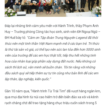
Đáp lại những tình cảm yêu mến với Hành Trình, thầy Phạm Anh
Huy – Trưởng phòng Công tác học sinh, sinh viên ĐH Ngoại Ngữ –
ĐH Huế bày tỏ:
“Cảm ơn Tập đoàn Trung Nguyên Legend đã thôi
thúc nên một tinh thần Việt Nam mạnh mẽ ở các bạn trẻ. Tri thức
là thứ tài sản vô giá, có thể tạo nên sức lan tỏa đến hơn 5000 sinh
viên của trường để các em học thật tốt, tiếp thu hết những tinh
hoa của nhân loại góp phần xây dựng đất nước. Nếu không có
sách thì lịch sử, văn minh sẽ buồn chán. Tôi tin rằng với những
đầu sách quý sẽ tiếp thêm sự tự tin cũng như bản lĩnh để các em
lập thân, lập nghiệp, kiến quốc.”
Gần 10 năm qua, “Hành trình Từ Trái Tim” đã vượt hàng ngàn km,
qua mọi địa hình từ núi cao hiểm trở đến biển đảo xa xôi và kênh
rạch chằng chịt để trao tặng hàng chục triệu cuốn sách trong 5