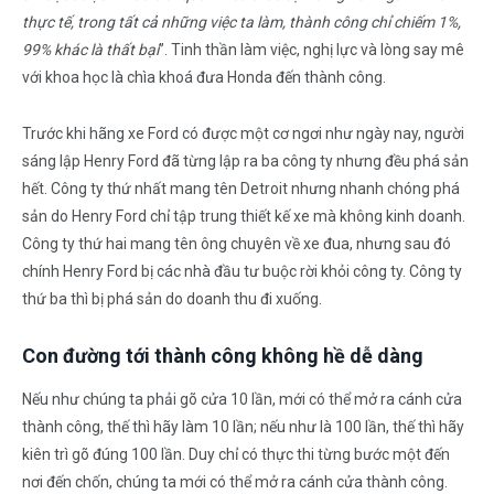
thực tế, trong tất cả những việc ta làm, thành công chỉ chiếm 1%,
99% khác là thất bại
”. Tinh thần làm việc, nghị lực và lòng say mê
với khoa học là chìa khoá đưa Honda đến thành công.
Trước khi hãng xe Ford có được một cơ ngơi như ngày nay, người
sáng lập Henry Ford đã từng lập ra ba công ty nhưng đều phá sản
hết. Công ty thứ nhất mang tên Detroit nhưng nhanh chóng phá
sản do Henry Ford chỉ tập trung thiết kế xe mà không kinh doanh.
Công ty thứ hai mang tên ông chuyên về xe đua, nhưng sau đó
chính Henry Ford bị các nhà đầu tư buộc rời khỏi công ty. Công ty
thứ ba thì bị phá sản do doanh thu đi xuống.
Con đường tới thành công không hề dễ dàng
Nếu như chúng ta phải gõ cửa 10 lần, mới có thể mở ra cánh cửa
thành công, thế thì hãy làm 10 lần; nếu như là 100 lần, thế thì hãy
kiên trì gõ đúng 100 lần. Duy chỉ có thực thi từng bước một đến
nơi đến chốn, chúng ta mới có thể mở ra cánh cửa thành công.