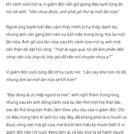
khi cánh cửa mở ra, vị giám đốc vẫn giữ giọng điệu lạnh lùng đó
nói với anh:
“Vẫn chưa được, anh phải gõ thử lại một lần nữa”
.
Người ứng tuyển bắt đầu cảm thấy mình bị hạ thấp danh dự,
nhưng anh vẫn gắng kìm nén sự bất mãn trong lòng, thử lại một
lần nữa. Anh gõ cửa lần nữa, sau khi cánh cửa mở ra, anh mới
cẩn thận dè dặt hỏi rằng:
“Thật là ngại quá, tôi đã làm phiền đến
công việc của ông rồi, bây giờ đã tiện nói chuyện chưa ạ?”
.
Vị giám đốc cuối cùng đã nở nụ cười, nói:
“Lần này khá hơn rồi đó,
nhưng làm lại một lần nữa sẽ tốt hơn!”
.
“Đây đúng là ức hiếp người ta mà!”
, anh nghĩ thầm trong lòng,
nhưng sau khi anh đóng cánh cửa lại, liền thở một hơi thật dài,
sau đó thả lỏng bản thân, làm theo yêu cầu của vị giám đốc. Chỉ
có điều trong tâm trí anh lúc này đây, đã không phải là vì muốn có
được công việc mà gõ cửa, mà là bởi tâm hiếu kỳ muốn biết rõ vị
giám đốc này rốt cuộc đang làm gì, và liệu ông ta sẽ hành người