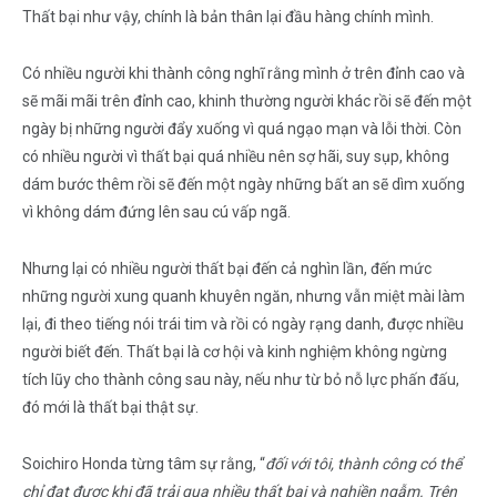
Thất bại như vậy, chính là bản thân lại đầu hàng chính mình.
Có nhiều người khi thành công nghĩ rằng mình ở trên đỉnh cao và
sẽ mãi mãi trên đỉnh cao, khinh thường người khác rồi sẽ đến một
ngày bị những người đẩy xuống vì quá ngạo mạn và lỗi thời. Còn
có nhiều người vì thất bại quá nhiều nên sợ hãi, suy sụp, không
dám bước thêm rồi sẽ đến một ngày những bất an sẽ dìm xuống
vì không dám đứng lên sau cú vấp ngã.
Nhưng lại có nhiều người thất bại đến cả nghìn lần, đến mức
những người xung quanh khuyên ngăn, nhưng vẫn miệt mài làm
lại, đi theo tiếng nói trái tim và rồi có ngày rạng danh, được nhiều
người biết đến. Thất bại là cơ hội và kinh nghiệm không ngừng
tích lũy cho thành công sau này, nếu như từ bỏ nỗ lực phấn đấu,
đó mới là thất bại thật sự.
Soichiro Honda từng tâm sự rằng, “
đối với tôi, thành công có thể
chỉ đạt được khi đã trải qua nhiều thất bại và nghiền ngẫm. Trên