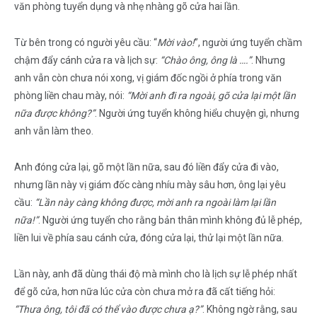
văn phòng tuyển dụng và nhẹ nhàng gõ cửa hai lần.
Từ bên trong có người yêu cầu: “
Mời vào!
”, người ứng tuyển chầm
chậm đẩy cánh cửa ra và lịch sự:
“Chào ông, ông là ….”
. Nhưng
anh vẫn còn chưa nói xong, vị giám đốc ngồi ở phía trong văn
phòng liền chau mày, nói:
“Mời anh đi ra ngoài, gõ cửa lại một lần
nữa được không?”
. Người ứng tuyển không hiểu chuyện gì, nhưng
anh vẫn làm theo.
Anh đóng cửa lại, gõ một lần nữa, sau đó liền đẩy cửa đi vào,
nhưng lần này vị giám đốc càng nhíu mày sâu hơn, ông lại yêu
cầu:
“Lần này càng không được, mời anh ra ngoài làm lại lần
nữa!”
. Người ứng tuyển cho rằng bản thân mình không đủ lễ phép,
liền lui về phía sau cánh cửa, đóng cửa lại, thử lại một lần nữa.
Lần này, anh đã dùng thái độ mà mình cho là lịch sự lễ phép nhất
để gõ cửa, hơn nữa lúc cửa còn chưa mở ra đã cất tiếng hỏi:
“Thưa ông, tôi đã có thể vào được chưa ạ?”
. Không ngờ rằng, sau