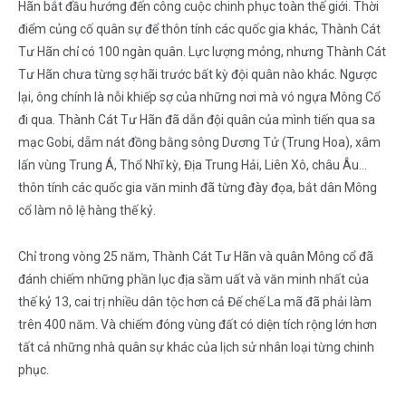
Hãn bắt đầu hướng đến công cuộc chinh phục toàn thế giới. Thời
điểm củng cố quân sự để thôn tính các quốc gia khác, Thành Cát
Tư Hãn chỉ có 100 ngàn quân. Lực lượng mỏng, nhưng Thành Cát
Tư Hãn chưa từng sợ hãi trước bất kỳ đội quân nào khác. Ngược
lại, ông chính là nỗi khiếp sợ của những nơi mà vó ngựa Mông Cổ
đi qua. Thành Cát Tư Hãn đã dẫn đội quân của mình tiến qua sa
mạc Gobi, dẵm nát đồng bằng sông Dương Tử (Trung Hoa), xâm
lấn vùng Trung Á, Thổ Nhĩ kỳ, Địa Trung Hải, Liên Xô, châu Âu…
thôn tính các quốc gia văn minh đã từng đày đọa, bắt dân Mông
cổ làm nô lệ hàng thế kỷ.
Chỉ trong vòng 25 năm, Thành Cát Tư Hãn và quân Mông cổ đã
đánh chiếm những phần lục địa sầm uất và văn minh nhất của
thế kỷ 13, cai trị nhiều dân tộc hơn cả Đế chế La mã đã phải làm
trên 400 năm. Và chiếm đóng vùng đất có diện tích rộng lớn hơn
tất cả những nhà quân sự khác của lịch sử nhân loại từng chinh
phục.