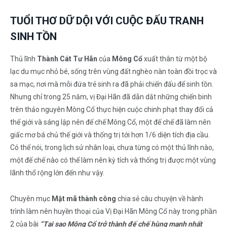
TUỔI THƠ DỮ DỘI VỚI CUỘC ĐẤU TRANH
SINH TỒN
Thủ lĩnh
Thành Cát Tư Hãn
của
Mông Cổ
xuất thân từ một bộ
lạc du mục nhỏ bé, sống trên vùng đất nghèo nàn toàn đồi trọc và
sa mạc, nơi mà mỗi đứa trẻ sinh ra đã phải chiến đấu để sinh tồn.
Nhưng chỉ trong 25 năm, vị Đại Hãn đã dẫn dắt những chiến binh
trên thảo nguyên Mông Cổ thực hiện cuộc chinh phạt thay đổi cả
thế giới và sáng lập nên đế chế Mông Cổ, một đế chế đã làm nên
giấc mơ bá chủ thế giới và thống trị tới hơn 1/6 diện tích địa cầu.
Có thể nói, trong lịch sử nhân loại, chưa từng có một thủ lĩnh nào,
một đế chế nào có thể làm nên kỳ tích và thống trị được một vùng
lãnh thổ rộng lớn đến như vậy.
Chuyên mục
Mật mã thành công
chia sẻ câu chuyện về hành
trình làm nên huyền thoại của Vị Đại Hãn Mông Cổ này trong phần
2 của bài
“Tại sao Mông Cổ trở thành đế chế hùng mạnh nhất