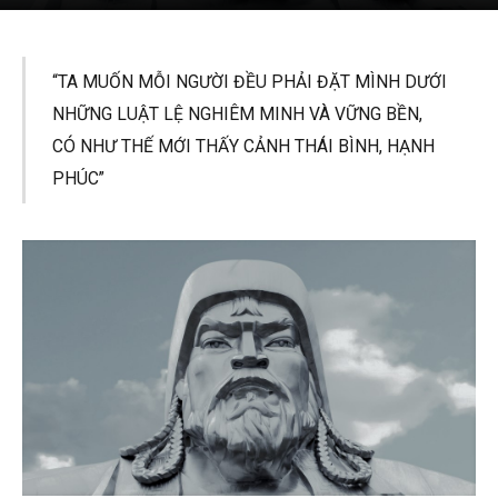
“TA MUỐN MỖI NGƯỜI ĐỀU PHẢI ĐẶT MÌNH DƯỚI
NHỮNG LUẬT LỆ NGHIÊM MINH VÀ VỮNG BỀN,
CÓ NHƯ THẾ MỚI THẤY CẢNH THÁI BÌNH, HẠNH
PHÚC”