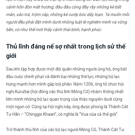
cảnh hỗn độn mất hướng; đâu đâu cũng đầy rẫy những kẻ bất
mãn, xảo trá, trộm cắp, những kẻ cướp bóc dấy loạn. Ta muốn mỗi
người đều phải đặt mình dưới những luật lệ nghiêm minh và vững
bền, có như thế mới thấy cảnh thái bình, hạnh phúc
.
Thủ lĩnh đáng nể sợ nhất trong lịch sử thế
giới
Sau khi tập hợp được một đội quân những người ủng hộ, ông bắt
đầu cuộc chinh phạt và đánh bại những thế lực, những bộ lạc
hùng mạnh hơn mình gấp bội phần. Năm 1206, ông tổ chức hội
nghị Kurultai (hội đồng các thủ lĩnh Mông Cổ) nhằm thống nhất
liên minh những bộ lạc quan trọng của thảo nguyên dưới cùng
một ngọn cờ. Cũng tại hội nghị này, ông được phong là Thành Cát
Tư Hãn – “Chinggis Khaan”, có nghĩa là “Vua của cả thế giới”.
Trở thành thủ lĩnh của các bộ lạc người Mông Cổ, Thành Cát Tư