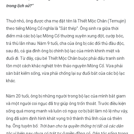
trong lịch sử?”
Thuở nhỏ, ông được cha mẹ đặt tên là Thiết Mộc Chân (Temujin)
theo tiếng Mông Cổ nghĩa là “Sắt thép”. Ông sinh ra giữa thời
điểm mà các bộ lạc Mông Cổ thường xuyên xung đột, cướp bóc,
trả thù lẫn nhau. Năm 9 tuổi, cha của ông bị các đối thủ đầu độc,
sau đó, cả gia đình ông bị chính bộ lạc của mình khinh miệt và
đuổi đi. Từ đây, cậu bé Thiết Mộc Chân buộc phải đấu tranh sinh
tồn một cách khắc nghiệt trên thảo nguyên Mông Cổ. Vừa phải
săn bắt kiếm sống, vừa phải chống lại sự đuổi bắt của các bộ lạc
khác.
Năm 20 tuổi, ông bị những người trong bộ lạc của mình bắt giam
và một người coi ngục đã trợ giúp ông trốn thoát. Trước điều kiện
sống quá mong manh và luôn có nguy cơ bị bắt làm nô lệ như vậy,
ông đã sớm định hình khát vọng trở thành thủ lĩnh của cả thiên
hạ. Ông tuyên bố:
Trời ban cho ta quyền thống trị tất cả các dân
tộc vì hiện nay chưa có trật tự ở miền đồng cỏ. Dân tộc sống trong