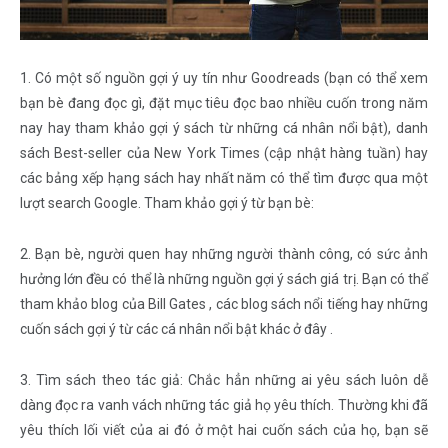
1. Có một số nguồn gợi ý uy tín như Goodreads (bạn có thể xem
bạn bè đang đọc gì, đặt mục tiêu đọc bao nhiều cuốn trong năm
nay hay tham khảo gợi ý sách từ những cá nhân nổi bật), danh
sách Best-seller của New York Times (cập nhật hàng tuần) hay
các bảng xếp hạng sách hay nhất năm có thể tìm được qua một
lượt search Google. Tham khảo gợi ý từ bạn bè:
2. Bạn bè, người quen hay những người thành công, có sức ảnh
hưởng lớn đều có thể là những nguồn gợi ý sách giá trị. Bạn có thể
tham khảo blog của Bill Gates , các blog sách nổi tiếng hay những
cuốn sách gợi ý từ các cá nhân nổi bật khác ở đây .
3. Tìm sách theo tác giả: Chắc hẳn những ai yêu sách luôn dễ
dàng đọc ra vanh vách những tác giả họ yêu thích. Thường khi đã
yêu thích lối viết của ai đó ở một hai cuốn sách của họ, bạn sẽ