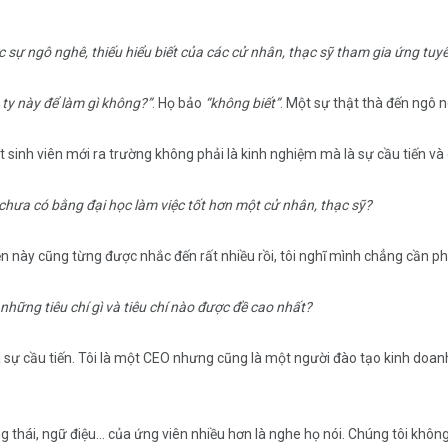
ớc sự ngô nghê, thiếu hiểu biết của các cử nhân, thạc sỹ tham gia ứng tuy
 ty này để làm gì không?”
. Họ bảo
“không biết”
. Một sự thật thà đến ngô 
sinh viên mới ra trường không phải là kinh nghiệm mà là sự cầu tiến và
hưa có bằng đại học làm việc tốt hơn một cử nhân, thạc sỹ?
này cũng từng được nhắc đến rất nhiều rồi, tôi nghĩ mình chẳng cần phả
những tiêu chí gì và tiêu chí nào được đề cao nhất?
là sự cầu tiến. Tôi là một CEO nhưng cũng là một người đào tạo kinh do
g thái, ngữ điệu… của ứng viên nhiều hơn là nghe họ nói. Chúng tôi khô