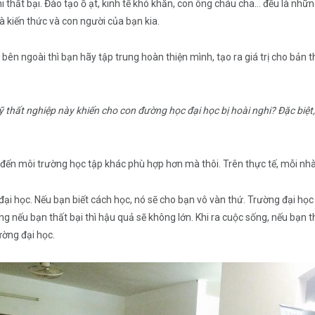
khi thất bại. Đào tạo ồ ạt, kinh tế khó khăn, con ông cháu cha… đều là nh
à kiến thức và con người của bạn kia.
ên ngoài thì bạn hãy tập trung hoàn thiện mình, tạo ra giá trị cho bản th
 thất nghiệp này khiến cho con đường học đại học bị hoài nghi? Đặc biệt,
 đến môi trường học tập khác phù hợp hơn mà thôi. Trên thực tế, mỗi nhà
i học. Nếu bạn biết cách học, nó sẽ cho bạn vô vàn thứ. Trường đại học 
ng nếu bạn thất bại thì hậu quả sẽ không lớn. Khi ra cuộc sống, nếu bạn t
ường đại học.