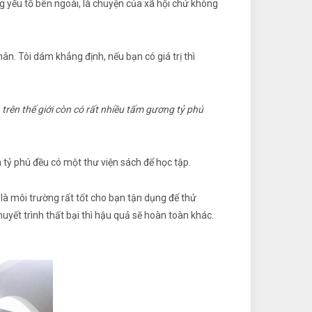
ững yếu tố bên ngoài, là chuyện của xã hội chứ không
ân. Tôi dám khẳng định, nếu bạn có giá trị thì
 trên thế giới còn có rất nhiều tấm gương tỷ phú
 tỷ phú đều có một thư viện sách để học tập.
là môi trường rất tốt cho bạn tận dụng để thử
huyết trình thất bại thì hậu quả sẽ hoàn toàn khác.