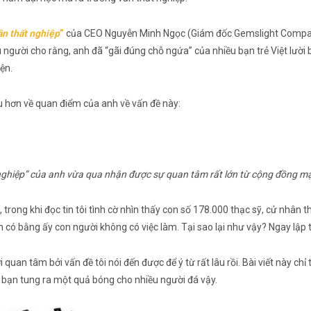
ân thất nghiệp
”
của CEO Nguyễn Minh Ngọc (Giám đốc Gemslight Company
ều người cho rằng, anh đã “gãi đúng chỗ ngứa” của nhiều bạn trẻ Việt lườ
ện.
 hơn về quan điểm của anh về vấn đề này:
 nghiệp” của anh vừa qua nhận được sự quan tâm rất lớn từ cộng đồng mạn
m, trong khi đọc tin tôi tình cờ nhìn thấy con số 178.000 thạc sỹ, cử nhân t
 có bằng ấy con người không có việc làm. Tại sao lại như vậy? Ngay lập tứ
 quan tâm bởi vấn đề tôi nói đến được để ý từ rất lâu rồi. Bài viết này ch
 bạn tung ra một quả bóng cho nhiều người đá vậy.