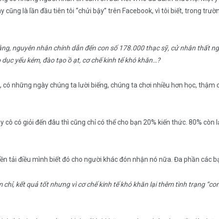
đây cũng là lần đầu tiên tôi “chửi bậy” trên Facebook, vì tôi biết, trong 
ằng, nguyên nhân chính dẫn đến con số 178.000 thạc sỹ, cử nhân thất ng
dục yếu kém, đào tạo ồ ạt, cơ chế kinh tế khó khăn…?
t, có những ngày chúng ta lười biếng, chúng ta chơi nhiều hơn học, thậm 
 cô có giỏi đến đâu thì cũng chỉ có thể cho bạn 20% kiến thức. 80% còn lại
yền tải điều mình biết đó cho người khác đón nhận nó nữa. Đa phần các b
chỉ, kết quả tốt nhưng vì cơ chế kinh tế khó khăn lại thêm tình trạng “c