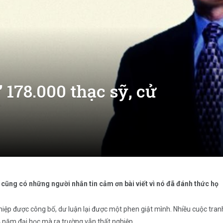
178.000 thạc sỹ, cử
 cũng có những người nhắn tin cảm ơn bài viết vì nó đã đánh thức họ
hiệp được công bố, dư luận lại được một phen giật mình. Nhiều cuộc tran
 năm đại học mà ra trường vẫn thất nghiệp.