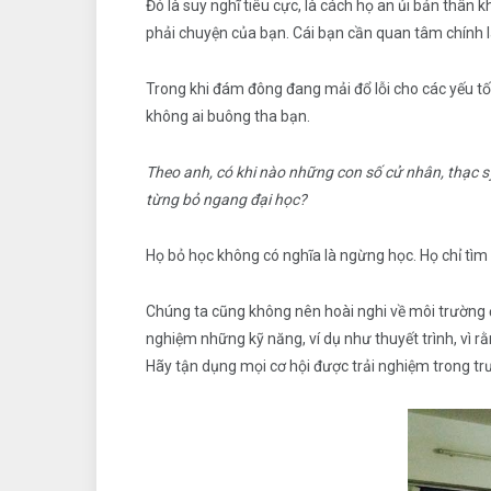
Đó là suy nghĩ tiêu cực, là cách họ an ủi bản thân 
phải chuyện của bạn. Cái bạn cần quan tâm chính l
Trong khi đám đông đang mải đổ lỗi cho các yếu tố b
không ai buông tha bạn.
Theo anh, có khi nào những con số cử nhân, thạc sỹ
từng bỏ ngang đại học?
Họ bỏ học không có nghĩa là ngừng học. Họ chỉ tìm
Chúng ta cũng không nên hoài nghi về môi trường đạ
nghiệm những kỹ năng, ví dụ như thuyết trình, vì rằ
Hãy tận dụng mọi cơ hội được trải nghiệm trong tr