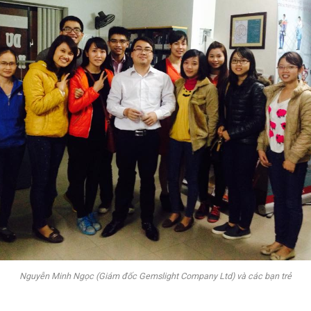
Nguyễn Minh Ngọc (Giám đốc Gemslight Company Ltd) và các bạn trẻ