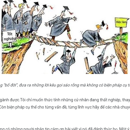
ọng “bố đời”, đưa ra những lời kêu gọi sáo rỗng mà không có biện pháp cụ 
gành được.Tôi chỉ muốn thức tỉnh những cử nhân đang thất nghiệp, thay vì 
Còn biện pháp cụ thể cho từng vấn đề, từng lĩnh vực hãy để các nhà chuy
cũng có những người nhắn tin cảm ơn bài viết vì nó đã đánh thức họ. Một