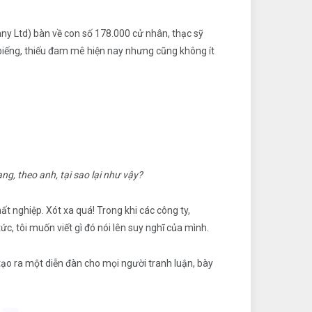
 Ltd) bàn về con số 178.000 cử nhân, thạc sỹ
i biếng, thiếu đam mê hiện nay nhưng cũng không ít
g, theo anh, tại sao lại như vậy?
hất nghiệp. Xót xa quá! Trong khi các công ty,
c, tôi muốn viết gì đó nói lên suy nghĩ của mình.
ỉ tạo ra một diễn đàn cho mọi người tranh luận, bày