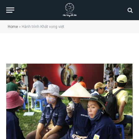
Hành trình Khát vọng việt
Home
»
Hành trình Khát vọng việt
BY
TỦ SÁCH NỀN TẢNG ĐỔI ĐỜI
13/11/2014