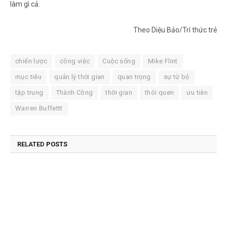
làm gì cả.
Theo Diệu Bảo/Trí thức trẻ
chiến lược
công việc
Cuộc sống
Mike Flint
mục tiêu
quản lý thời gian
quan trọng
sự từ bỏ
tập trung
Thành Công
thời gian
thói quen
ưu tiên
Warren Buffettt
RELATED
POSTS