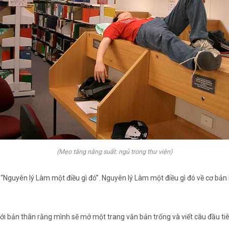
(Mẹo tăng năng suất: ngủ trong thư viện)
à “Nguyên lý Làm một điều gì đó”. Nguyên lý Làm một điều gì đó về cơ bản 
ói với bản thân rằng mình sẽ mở một trang văn bản trống và viết câu đầu ti