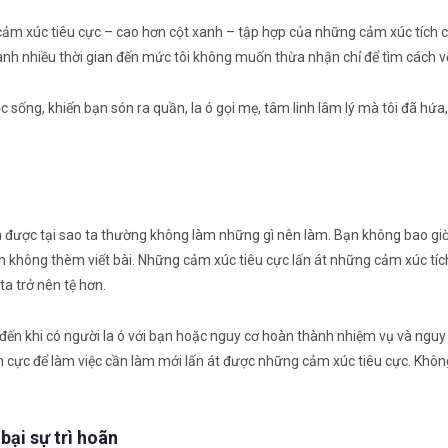
ảm xúc tiêu cực – cao hơn cột xanh – tập hợp của những cảm xúc tích cực.
ành nhiều thời gian đến mức tôi không muốn thừa nhận chỉ để tìm cách vẽ 
ộc sống, khiến bạn són ra quần, la ó gọi mẹ, tâm linh lâm lý mà tôi đã hứa, 
ch được tại sao ta thường không làm những gì nên làm. Bạn không bao giờ
 không thèm viết bài. Những cảm xúc tiêu cực lấn át những cảm xúc tích 
ta trở nên tệ hơn.
đến khi có người la ó với bạn hoặc nguy cơ hoàn thành nhiệm vụ và nguy c
h cực để làm việc cần làm mới lấn át được những cảm xúc tiêu cực. Không 
ại sự trì hoãn