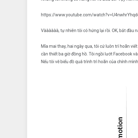
https://www.youtube.com/watch?v=U4nwhrYhqd
Vàààààà, tự nhiên tôi có hứng lại rồi. OK, bắt đầu n
Mỉa mai thay, hai ngày qua, tôi cứ luôn trì hoãn viết
cần thiết ba giờ đồng hồ. Tôi ngồi lướt Facebook 
Nếu tôi vẽ biểu đồ quá trình trì hoãn của chính mình