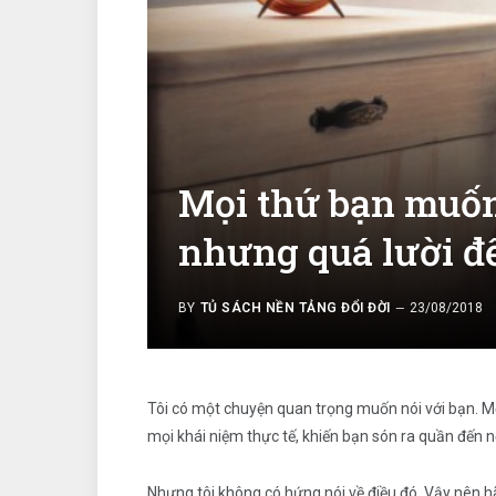
Mọi thứ bạn muốn 
nhưng quá lười để
BY
TỦ SÁCH NỀN TẢNG ĐỔI ĐỜI
23/08/2018
Tôi có một chuyện quan trọng muốn nói với bạn. Một
mọi khái niệm thực tế, khiến bạn són ra quần đến n
Nhưng tôi không có hứng nói về điều đó. Vậy nên 