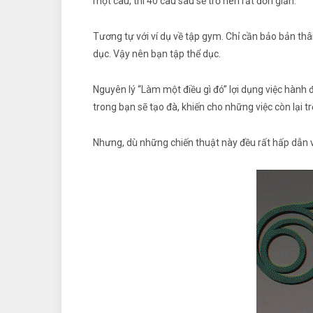
một câu, thì 40 câu sau sẽ trở nên rất đơn giản.
Tương tự với ví dụ về tập gym. Chỉ cần bảo bản th
dục. Vậy nên bạn tập thể dục.
Nguyên lý “Làm một điều gì đó” lợi dụng việc hành
trong bạn sẽ tạo đà, khiến cho những việc còn lại t
Nhưng, dù những chiến thuật này đều rất hấp dẫn và