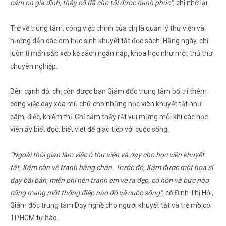
cảm ơn gia đình, thầy cô đã cho tôi được hạnh phúc”
, chị nhớ lại.
Trở về trung tâm, công việc chính của chị là quản lý thư viện và
hướng dẫn các em học sinh khuyết tật đọc sách. Hằng ngày, chị
luôn tỉ mẩn sắp xếp kệ sách ngăn nắp, khoa học như một thủ thư
chuyên nghiệp.
Bên cạnh đó, chị còn được ban Giám đốc trung tâm bố trí thêm
công việc dạy xóa mù chữ cho những học viên khuyết tật như
câm, điếc, khiếm thị. Chị cảm thấy rất vui mừng mỗi khi các học
viên ấy biết đọc, biết viết để giao tiếp với cuộc sống.
“Ngoài thời gian làm việc ở thư viện và dạy cho học viên khuyết
tật, Xậm còn vẽ tranh bằng chân. Trước đó, Xậm được một họa sĩ
dạy bài bản, miễn phí nên tranh em vẽ ra đẹp, có hồn và bức nào
cũng mang một thông điệp nào đó về cuộc sống”
, cô Đinh Thị Hỏi,
Giám đốc trung tâm Dạy nghề cho người khuyết tật và trẻ mồ côi
TP.HCM tự hào.