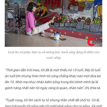
Vượt lên số phận, Xậm tự vẽ những bức tranh sống động tô điểm cho
cuộc sống.
“Thời gian dần trôi mau, tôi đã là một thiếu nữ 15 tuổi. Đây là tuổi
ăn tuổi lớn nhưng thân hình tôi cũng chẳng khác nào một đứa bé
lên 10. Nhìn mẹ nhọc nhằn kiếm sống trong khi chính mình lại là
gánh nặng nhất nên tôi ngày càng bi quan, chán nản”
, chị chia sẻ.
“Tuyệt vọng, tôi tìm cách tự tử nhưng thần chết đã chối từ. Có lẽ,
ông trời muốn tôi sống nên tôi nghĩ phải sống cho ra sống. Và một