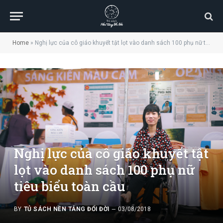
Home
»
Nghị lực của cô giáo khuyết tật lọt vào danh sách 100 phụ nữ tiêu biểu toàn cầu
Nghị lực của cô giáo khuyết tật
lọt vào danh sách 100 phụ nữ
tiêu biểu toàn cầu
BY
TỦ SÁCH NỀN TẢNG ĐỔI ĐỜI
03/08/2018