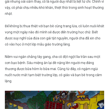
gái nhưng oái oăm thay, cô là người duy nhất bị liệt tứ chi. Chính vì
vậy, cô phải chịu nhiều khó khăn, thiệt thòi trong sinh hoạt thường
nhật.
Để không bị thua thiệt với bạn bè cùng trang lứa, cô luôn nuôi khát
vọng một ngày nào đó mình sẽ được đến trường học chữ. Biết
được suy nghĩ của đứa con gái tật nguyền, người cha đã xin cho
cô vào học ở một lớp mẫu giáo trường làng.
Niềm vui ngắn chẳng tày gang, cha cô đột ngột lìa trần sau một
cơn bạo bệnh. Sáu miệng ăn lại đè nặng lên người mẹ đáng
thương được bữa hôm lo bữa mai. Cũng từ đây, cô ngậm ngùi
nuốt nước mắt tạm biệt trường lớp, cô giáo và bạn bè trong câm
lặng.