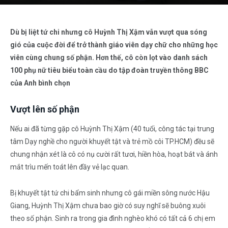
Dù bị liệt tứ chi nhưng cô Huỳnh Thị Xậm vẫn vượt qua sóng
gió của cuộc đời để trở thành giáo viên dạy chữ cho những học
viên cùng chung số phận. Hơn thế, cô còn lọt vào danh sách
100 phụ nữ tiêu biểu toàn cầu do tập đoàn truyền thông BBC
của Anh bình chọn
Vượt lên số phận
Nếu ai đã từng gặp cô Huỳnh Thị Xậm (40 tuổi, công tác tại trung
tâm Dạy nghề cho người khuyết tật và trẻ mồ côi TP.HCM) đều sẽ
chung nhận xét là cô có nụ cười rất tươi, hiền hòa, hoạt bát và ánh
mắt trìu mến toát lên đầy vẻ lạc quan.
Bị khuyết tật tứ chi bẩm sinh nhưng cô gái miền sông nước Hậu
Giang, Huỳnh Thị Xậm chưa bao giờ có suy nghĩ sẽ buông xuôi
theo số phận. Sinh ra trong gia đình nghèo khó có tất cả 6 chị em