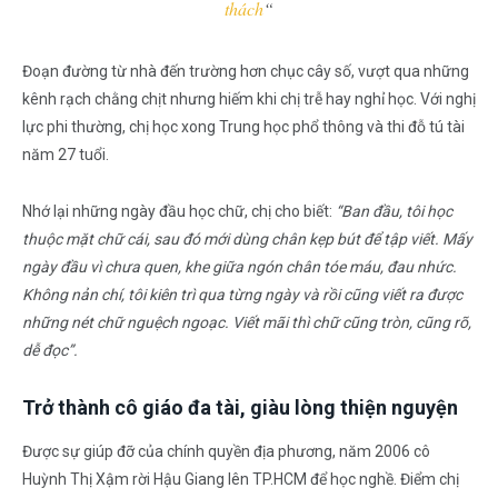
thách
“
Đoạn đường từ nhà đến trường hơn chục cây số, vượt qua những
kênh rạch chằng chịt nhưng hiếm khi chị trễ hay nghỉ học. Với nghị
lực phi thường, chị học xong Trung học phổ thông và thi đỗ tú tài
năm 27 tuổi.
Nhớ lại những ngày đầu học chữ, chị cho biết:
“Ban đầu, tôi học
thuộc mặt chữ cái, sau đó mới dùng chân kẹp bút để tập viết. Mấy
ngày đầu vì chưa quen, khe giữa ngón chân tóe máu, đau nhức.
Không nản chí, tôi kiên trì qua từng ngày và rồi cũng viết ra được
những nét chữ nguệch ngoạc. Viết mãi thì chữ cũng tròn, cũng rõ,
dễ đọc”.
Trở thành cô giáo đa tài, giàu lòng thiện nguyện
Được sự giúp đỡ của chính quyền địa phương, năm 2006 cô
Huỳnh Thị Xậm rời Hậu Giang lên TP.HCM để học nghề. Điểm chị