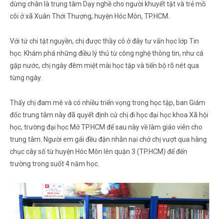
dừng chân là trung tâm Dạy nghề cho người khuyết tật và trẻ mồ
côi ở xã Xuân Thới Thượng, huyện Hóc Môn, TP.HCM.
Với tứ chi tật nguyền, chị được thầy cô ở đây tư vấn học lớp Tin
học. Khám phá những điều lý thú từ công nghệ thông tin, như cá
gặp nước, chị ngày đêm miệt mài học tập và tiến bộ rõ nét qua
từng ngày.
Thấy chị đam mê và có nhiều triển vọng trong học tập, ban Giám
đốc trung tâm này đã quyết định cử chị đi học đại học khoa Xã hội
học, trường đại học Mở TP.HCM để sau này về làm giáo viên cho
trung tâm. Người em gái đều đặn nhẫn nại chở chị vượt qua hàng
chục cây số từ huyện Hóc Môn lên quận 3 (TP.HCM) để đến
trường trong suốt 4 năm học.