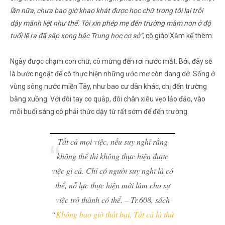
lần nữa, chưa bao giờ khao khát được học chữ trong tôi lại trỗi
dậy mãnh liệt như thế. Tôi xin phép mẹ đến trường mầm non ở độ
tuổi lẽ ra đã sắp xong bậc Trung học cơ sở”
, cô giáo Xậm kể thêm.
Ngày được chạm con chữ, cô mừng đến rơi nước mắt. Bởi, đây sẽ
là bước ngoặt để cô thực hiện những ước mơ còn dang dở. Sống ở
vùng sông nước miền Tây, như bao cư dân khác, chị đến trường
bằng xuồng. Với đôi tay co quắp, đôi chân xiêu vẹo lảo đảo, vào
mỗi buổi sáng cô phải thức dậy từ rất sớm để đến trường.
Tất cả mọi việc, nếu suy nghĩ rằng
không thể thì không thực hiện được
việc gì cả. Chỉ có người suy nghĩ là có
thể, nỗ lực thực hiện mới làm cho sự
việc trở thành có thể. – Tr.608, sách
“
Không bao giờ thất bại, Tất cả là thử