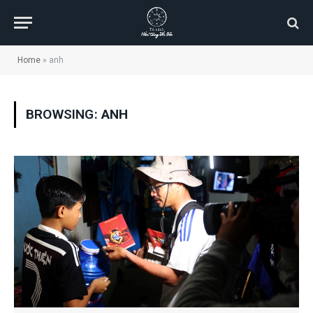
Home
»
anh
BROWSING:
ANH