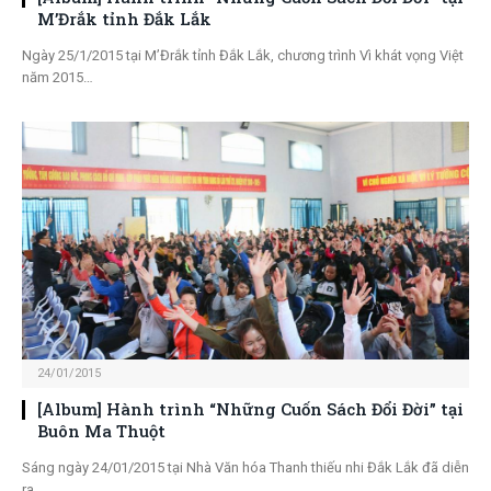
M’Đrắk tỉnh Đắk Lắk
Ngày 25/1/2015 tại M’Đrắk tỉnh Đắk Lắk, chương trình Vì khát vọng Việt
năm 2015…
24/01/2015
[Album] Hành trình “Những Cuốn Sách Đổi Đời” tại
Buôn Ma Thuột
Sáng ngày 24/01/2015 tại Nhà Văn hóa Thanh thiếu nhi Đắk Lắk đã diễn
ra…