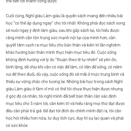
thể tiến tới thành công được.
Cuối cùng, Nghĩ giàu Làm giàu là quyển sách mang đến nhiều bài
học “có thể áp dụng ngay” cho tôi nhất. Không phải đọc sách xong
sẽ nuôi ngay ý định làm giàu, sau khi gấp sách lại, tôi hiểu được
rằng mình cần tôn trọng sức mạnh nội tại của mình hơn, cần
quyết tâm vạch ra mục tiêu cho bản thân và kiên trì lẫn nghiêm
khắc hướng bản thân mình thực hiện mục tiêu đó. Cuộc sống
không định hướng với lý do “thuận theo lẽ tự nhiên” sẽ yên ổn,
bình lặng, dễ chịu khi vẫn có việc để làm, có tiền để sống, có niềm
vui để theo đuổi, dù vậy, cuộc sống đó sẽ mãi ở mức trung bình và
thiếu sự vững chắc cho tương lai. Những bài học trong sách Nghĩ
giàu Làm giàu ở tầm vĩ mô có thể tôi chưa thực hiện được nhưng
ở góc độ cá nhân, tôi nghĩ mình đã biết bản thân cần xác định
mục tiêu cho 5 năm tới, cần kiên trì và hiểu rằng mọi thứ đạt được
đều cần phải trả giá. Để đạt tới đích do chính mình đặt ra, tôi cần
học hỏi nhiều hơn nữa, tư duy tích cực, duy trì sự lạc quan và phải
có sức khỏe.