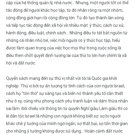
cập của hệ thống quản lý, nhà nước… Nhưng, một người tốt có thể
tác động để người khác học tập, từ đó nhân rộng ra một nhóm,
cộng đồng giới hạn rồi cộng đồng lớn. Từ đó tạo thành làn sóng
và tiếp tục tác động đến xã hội về nhiều mặt: ý thức, cách cư xử,
hành động, điều luật, chính sách… Những điều to tát bắt nguồn từ
những cá nhân nhỏ bé, việc mỗi người có ý thức học tập, hiểu
được tầm quan trọng của việc học mọi thứ trong cuộc sống là
điều then chốt quyết định tương lai của thứ to lớn hơn chính là xã
hội và đất nước.
Quyển sách mang đến sự thú vị nhất với tôi là Quốc gia khởi
nghiệp. Thú vị bởi sự ấn tượng từ tính cách của con người Israel,
cách họ “tôn thờ” sự sáng tạo và biến nó thành yếu tố cần thiết
như ô xy, cũng như phong cách yêu tranh luận và dám thừa nhận
sai lầm. Đối chiếu với thông tin từ quyển Nghĩ giàu Làm giàu thì có
lẽ dân tộc Israel là những con người không biết sợ: sợ bị người
khác chê ý tưởng của mình ngớ ngẩn, sợ thất bại, sợ tốn thời gian
cho những ý tưởng không được sử dụng… Hoàn cảnh đất nước