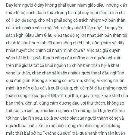
Dạy làm người ở đây không phải quan niệm giáo điều, những kiến
thức từ bộ sách đánh thức trong tôi một suy nghĩ rằng mình chỉ
có 1 đời để sống, cho nên phải sống có trách nhiệm với bản thân,
có trách nhiệm với cơ hội “chỉ có duy nhất 1 lần này”. Từ quyển
sách Nghĩ Giàu Làm Giàu, điều tác động lớn nhất đến bản thân tôi
chính là câu hỏi: mình đã dám sống nhiệt tình, dũng cảm và đầy
nhiệt huyết cho chính cá nhân mình chưa? Việc tác giả quyển
sách tiết lộ bí quyết thành công của những con người kiệt xuất
trên thế giới là tất cả khởi nguồn từ chính bản thân họ là khát
vọng tự thân, chắc chắn sẽ khiến nhiều người thoạt đầu nghĩ nó
quá đơn giản. Không ai không có ước mơ, không ai không muốn
mình trở nên giàu có và xuất chúng, chỉ có một điều những người
thành công có sự quyết liệt với mọi thứ, ngay trong khao khát của
bản thân, kiên trì, dũng cảm đương đầu với thử thách, không sợ
thất bại và biết học hỏi kinh nghiệm từ những thất bại ấy để làm
tốt hơn vào lần sau. Đó là sự khác biệt của người thành công và
người thua cuộc. Xét ở một diện rộng, rất nhiều người bị đóng
mác thất bại bởi họ “không đủ sức” trải qua hành trình rèn luyện