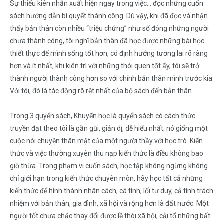
Sự thiếu kiên nhẫn xuất hiện ngay trong việc… đọc những cuốn
sách hướng dẫn bí quyết thành công. Dù vậy, khi đã đọc và nhận
thấy bản thân còn nhiều “triệu chứng” như số đông những người
chưa thành công, tôi nghĩ bản thân đã học được những bài học
thiết thực để mình sống tốt hơn, có định hướng tương lai rõ ràng
hơn và ít nhất, khi kiên trì với những thói quen tốt ấy, tôi sẽ trở
thành người thành công hơn so với chính bản thân mình trước kia.
Với tôi, đó là tác động rõ rệt nhất của bộ sách đến bản thân.
Trong 3 quyển sách, Khuyến học là quyển sách có cách thức
truyền đạt theo tôi là gần gũi, giản dị, dễ hiểu nhất; nó giống một
cuộc nói chuyện thân mật của một người thầy với học trò. Kiến
thức và việc thường xuyên thu nạp kiến thức là điều không bao
giờ thừa. Trong phạm vi cuốn sách, học tập không ngừng không
chỉ giới hạn trong kiến thức chuyên môn, hãy học tất cả những
kiến thức để hình thành nhân cách, cá tính, lối tư duy, cả tính trách
nhiệm với bản thân, gia đình, xã hội và rộng hơn là đất nước. Một
người tốt chưa chắc thay đổi được lề thói xã hội, cải tổ những bất