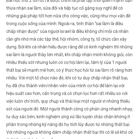
Bài học thứ 2 tôi rút ra được chính là phải tập thói quen mạnh dạn
thừa nhận sai lầm, sửa đổi và tiếp tục cố gắng suy nghĩ để có
những giải pháp tốt hơn nữa cho công việc, cũng như mọi vấn đề
trong cuộc sống của mình. Ngoài ra, tinh thần “sai lầm là điều
chấp nhận được” của người Israel là điều không chỉ mỗi cá nhân
cần ghi nhớ mà các tập thể, hội nhóm, công ty, tổ chức cần xây
dựng. Bởi khi cá nhân hiểu được rằng để có kinh nghiệm thì những
sai lầm là người thầy lớn nhất, khi chấp nhận mình không giỏi, còn
nhiều thiếu sót nhưng luôn có cơ hội làm lại, tâm lý của 1 người
thất bại sẽ mạnh mẽ hơn, có ý thức học hỏi từ sai lầm rõ ràng hơn
nhiều. Với một tổ chức nào đó, khi có tư duy chấp nhận thất bại,
họ đã cho thành viên/nhân viên của mình cơ hội để làm lại với
hiệu suất cao hơn, cẩn trọng và có chọn lọc hơn rất nhiều so với
việc luôn chỉ trích, quy chụp và thải loại một người vì những thiếu
sót của người đó. Một người thành công có phản ứng nhanh nhạy,
tư duy sắc bén, kinh nghiệm ứng xử lão luyện chắc chắn không ít
phần trong những kỹ năng đó họ tích lũy được từ những thất bại.
Với những người không dám chấp nhận thất bại thì có lẽ sẽ khó có