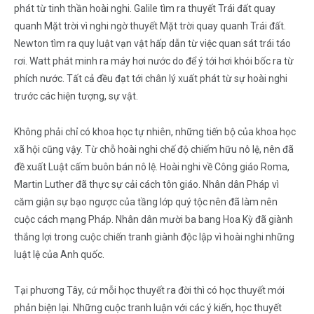
phát từ tinh thần hoài nghi. Galile tìm ra thuyết Trái đất quay
quanh Mặt trời vì nghi ngờ thuyết Mặt trời quay quanh Trái đất.
Newton tìm ra quy luật vạn vật hấp dẫn từ việc quan sát trái táo
rơi. Watt phát minh ra máy hơi nước do để ý tới hơi khói bốc ra từ
phích nước. Tất cả đều đạt tới chân lý xuất phát từ sự hoài nghi
trước các hiện tượng, sự vật.
Không phải chỉ có khoa học tự nhiên, những tiến bộ của khoa học
xã hội cũng vậy. Từ chỗ hoài nghi chế độ chiếm hữu nô lệ, nên đã
đề xuất Luật cấm buôn bán nô lệ. Hoài nghi về Công giáo Roma,
Martin Luther đã thực sự cải cách tôn giáo. Nhân dân Pháp vì
căm giận sự bạo ngược của tầng lớp quý tộc nên đã làm nên
cuộc cách mạng Pháp. Nhân dân mười ba bang Hoa Kỳ đã giành
thắng lợi trong cuộc chiến tranh giành độc lập vì hoài nghi những
luật lệ của Anh quốc.
Tại phương Tây, cứ mỗi học thuyết ra đời thì có học thuyết mới
phản biện lại. Những cuộc tranh luận với các ý kiến, học thuyết