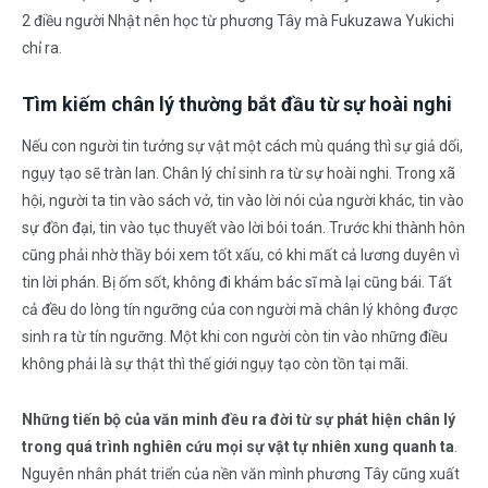
2 điều người Nhật nên học từ phương Tây mà Fukuzawa Yukichi
chỉ ra.
Tìm kiếm chân lý thường bắt đầu từ sự hoài nghi
Nếu con người tin tưởng sự vật một cách mù quáng thì sự giả dối,
ngụy tạo sẽ tràn lan. Chân lý chỉ sinh ra từ sự hoài nghi. Trong xã
hội, người ta tin vào sách vở, tin vào lời nói của người khác, tin vào
sự đồn đại, tin vào tục thuyết vào lời bói toán. Trước khi thành hôn
cũng phải nhờ thầy bói xem tốt xấu, có khi mất cả lương duyên vì
tin lời phán. Bị ốm sốt, không đi khám bác sĩ mà lại cũng bái. Tất
cả đều do lòng tín ngưỡng của con người mà chân lý không được
sinh ra từ tín ngưỡng. Một khi con người còn tin vào những điều
không phải là sự thật thì thế giới ngụy tạo còn tồn tại mãi.
Những tiến bộ của văn minh đều ra đời từ sự phát hiện chân lý
trong quá trình nghiên cứu mọi sự vật tự nhiên xung quanh ta
.
Nguyên nhân phát triển của nền văn mình phương Tây cũng xuất