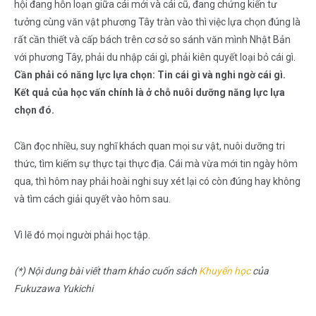
hội đang hỗn loạn giữa cái mới và cái cũ, đang chứng kiến tư
tưởng cùng văn vật phương Tây tràn vào thì việc lựa chọn đúng là
rất cần thiết và cấp bách trên cơ sở so sánh văn mình Nhật Bản
với phương Tây, phải du nhập cái gì, phải kiên quyết loại bỏ cái gì.
Cần phải có năng lực lựa chọn: Tin cái gì và nghi ngờ cái gì.
Kết quả của học vấn chính là ở chỗ nuôi dưỡng năng lực lựa
chọn đó.
Cần đọc nhiều, suy nghĩ khách quan mọi sư vật, nuôi dưỡng tri
thức, tìm kiếm sự thực tại thực địa. Cái mà vừa mới tin ngày hôm
qua, thì hôm nay phải hoài nghi suy xét lại có còn đúng hay không
và tìm cách giải quyết vào hôm sau.
Vì lẽ đó mọi người phải học tập.
(*) Nội dung bài viết tham khảo cuốn sách
Khuyến học
của
Fukuzawa Yukichi