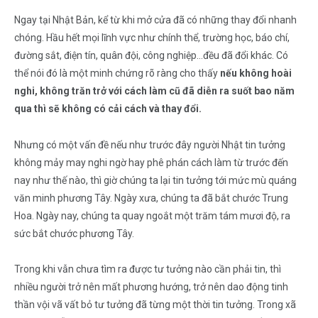
Ngay tại Nhật Bản, kể từ khi mở cửa đã có những thay đổi nhanh
chóng. Hầu hết mọi lĩnh vực như chính thể, trường học, báo chí,
đường sắt, điện tín, quân đội, công nghiệp…đều đã đổi khác. Có
thể nói đó là một minh chứng rõ ràng cho thấy
nếu không hoài
nghi, không trăn trở với cách làm cũ đã diễn ra suốt bao năm
qua thì sẽ không có cải cách và thay đổi.
Nhưng có một vấn đề nếu như trước đây người Nhật tin tưởng
không mảy may nghi ngờ hay phê phán cách làm từ trước đến
nay như thế nào, thì giờ chúng ta lại tin tưởng tới mức mù quáng
văn minh phương Tây. Ngày xưa, chúng ta đã bắt chước Trung
Hoa. Ngày nay, chúng ta quay ngoắt một trăm tám mươi độ, ra
sức bắt chước phương Tây.
Trong khi vẫn chưa tìm ra được tư tưởng nào cần phải tin, thì
nhiều người trở nên mất phương hướng, trở nên dao động tinh
thần vội vã vất bỏ tư tưởng đã từng một thời tin tưởng. Trong xã