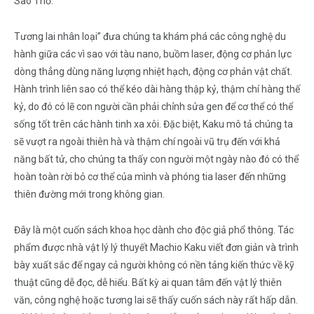
Sao Thổ.
Tương lai nhân loại” đưa chúng ta khám phá các công nghệ du
hành giữa các vì sao với tàu nano, buồm laser, động cơ phản lực
dòng thẳng dùng năng lượng nhiệt hạch, động cơ phản vật chất.
Hành trình liên sao có thể kéo dài hàng thập kỷ, thậm chí hàng thế
kỷ, do đó có lẽ con người cần phải chỉnh sửa gen để cơ thể có thể
sống tốt trên các hành tinh xa xôi. Đặc biệt, Kaku mô tả chúng ta
sẽ vượt ra ngoài thiên hà và thậm chí ngoài vũ trụ đến với khả
năng bất tử, cho chúng ta thấy con người một ngày nào đó có thể
hoàn toàn rời bỏ cơ thể của mình và phóng tia laser đến những
thiên đường mới trong không gian.
Đây là một cuốn sách khoa học dành cho độc giả phổ thông. Tác
phẩm được nhà vật lý lý thuyết Machio Kaku viết đơn giản và trình
bày xuất sắc để ngay cả người không có nền tảng kiến thức về kỹ
thuật cũng dễ đọc, dễ hiểu. Bất kỳ ai quan tâm đến vật lý thiên
văn, công nghệ hoặc tương lai sẽ thấy cuốn sách này rất hấp dẫn.