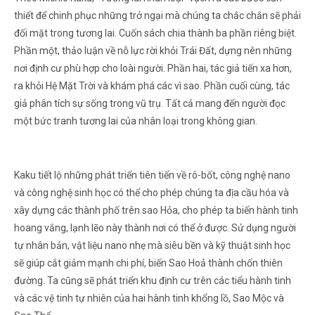
thiết để chinh phục những trở ngại mà chúng ta chắc chắn sẽ phải
đối mặt trong tương lai. Cuốn sách chia thành ba phần riêng biệt.
Phần một, thảo luận về nỗ lực rời khỏi Trái Đất, dựng nên những
nơi định cư phù hợp cho loài người. Phần hai, tác giả tiến xa hơn,
ra khỏi Hệ Mặt Trời và khám phá các vì sao. Phần cuối cùng, tác
giả phân tích sự sống trong vũ trụ. Tất cả mang đến người đọc
một bức tranh tương lai của nhân loại trong không gian.
Kaku tiết lộ những phát triển tiên tiến về rô-bốt, công nghệ nano
và công nghệ sinh học có thể cho phép chúng ta địa cầu hóa và
xây dựng các thành phố trên sao Hỏa, cho phép ta biến hành tinh
hoang vắng, lạnh lẽo này thành nơi có thể ở được. Sử dụng người
tự nhân bản, vật liệu nano nhẹ mà siêu bền và kỹ thuật sinh học
sẽ giúp cắt giảm mạnh chi phí, biến Sao Hoả thành chốn thiên
đường. Ta cũng sẽ phát triển khu định cư trên các tiểu hành tinh
và các vệ tinh tự nhiên của hai hành tinh khổng lồ, Sao Mộc và