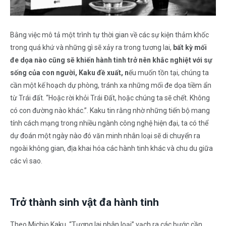
Bằng việc mô tả một trình tự thời gian về các sự kiện thảm khốc
trong quá khứ và những gì sẽ xảy ra trong tương lai,
bất kỳ mối
đe dọa nào cũng sẽ khiến hành tinh trở nên khắc nghiệt với sự
sống của con người, Kaku đề xuất, n
ếu muốn tồn tại, chúng ta
cần một kế hoạch dự phòng, tránh xa những mối đe dọa tiềm ẩn
từ Trái đất. “Hoặc rời khỏi Trái Đất, hoặc chúng ta sẽ chết. Không
có con đường nào khác.”. Kaku tin rằng nhờ những tiến bộ mang
tính cách mạng trong nhiều ngành công nghệ hiện đại, ta có thể
dự đoán một ngày nào đó văn minh nhân loại sẽ di chuyển ra
ngoài không gian, địa khai hóa các hành tinh khác và chu du giữa
các vì sao.
Trở thành sinh vật đa hành tinh
Theo Michio Kaku, “Tương lai nhân loại” vạch ra các bước cần