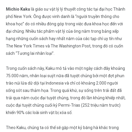
Michio Kaku
là giáo sư vật lý lý thuyết công tác tại đại học Thành
phố New York. Ông được vinh danh là “người truyền thông cho
khoa học” do có nhiều đóng góp trong việc đưa khoa học đến với
đại chúng. Nhiều tác phẩm vật lý của ông nằm trong bảng xếp
hạng những cuốn sách hay nhất năm của các tạp chí uy tín như
The New York Times và The Washington Post, trong đó có cuốn
sách “Tương lai nhân loại”.
Trong cuốn sách này, Kaku mô tả vào một ngày cách đây khoảng
75.000 năm, nhân loại suýt nữa đã tuyệt chủng bởi một đợt phun
trào núi lửa dữ dội tại Indonesia và chỉ có khoảng 2.000 người
sống sót sau thảm họa. Trong quá khứ, sự sống trên trái đất đã
trải qua năm cuộc đại tuyệt chủng, trong đó lần khủng khiếp nhất,
cuộc đại tuyệt chủng cuối kỷ Permi-Trias (252 triệu năm trước)
khiến 90% các loài sinh vật bị xóa sổ.
Theo Kaku, chúng ta có thể sẽ gặp một kỷ băng hà khác trong