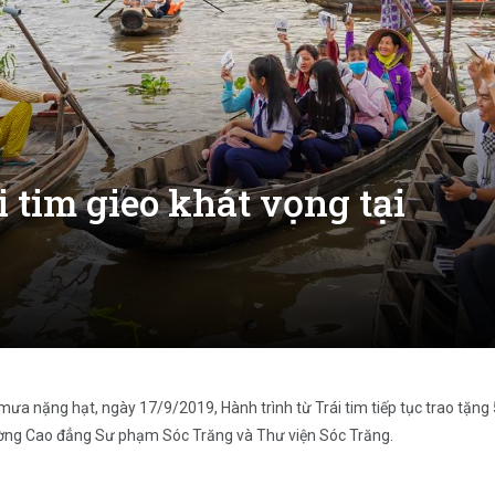
i tim gieo khát vọng tại
ưa nặng hạt, ngày 17/9/2019, Hành trình từ Trái tim tiếp tục trao tặng
rường Cao đẳng Sư phạm Sóc Trăng và Thư viện Sóc Trăng.