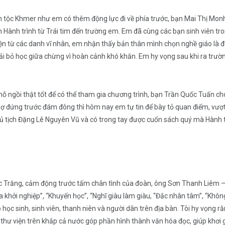
n tộc Khmer như em có thêm động lực đi về phía trước, bạn Mai Thị Mo
n Hành trình từ Trái tim đến trường em. Em đã cùng các bạn sinh viên tr
n từ các danh vĩ nhân, em nhận thấy bản thân mình chọn nghề giáo là đú
ải bỏ học giữa chừng vì hoàn cảnh khó khăn. Em hy vọng sau khi ra trư
ỗ ngồi thật tốt để có thể tham gia chương trình, bạn Trần Quốc Tuấn cho 
sợ đứng trước đám đông thì hôm nay em tự tin để bày tỏ quan điểm, vượt 
 tịch Đặng Lê Nguyên Vũ và có trong tay được cuốn sách quý mà Hành t
Sóc Trăng, cảm động trước tấm chân tình của đoàn, ông Sơn Thanh Liêm –
 khởi nghiệp”, “Khuyến học”, “Nghĩ giàu làm giàu, “Đắc nhân tâm”, “Không 
o học sinh, sinh viên, thanh niên và người dân trên địa bàn. Tôi hy vọn
thư viện trên khắp cả nước góp phần hình thành văn hóa đọc, giúp khơi gợi