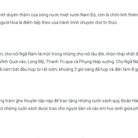
nét duyên thầm của sông nước miệt vườn Nam Bộ, còn là chốn linh thiê
ười Hoa là điểm tiếp theo của hành trình chuyên chở tri thức.
 chợ nổi Ngã Năm là một trong những chợ nổi lâu đời, nhộn nhịp nhất 
ĩnh Quới vào, Long Mỹ, Thanh Trị qua và Phụng Hiệp xuống. Chợ Ngã Nă
gã năm bắt đầu họp từ rất sớm, khoảng 3 giờ sáng đã họp và đến tầm 8 gi
 hàng trăm ghe thuyền tấp nập để trao tặng những cuốn sách quý, Đoàn H
 có những cuốn sách được trao cho người dân và các em học sinh giữa ph