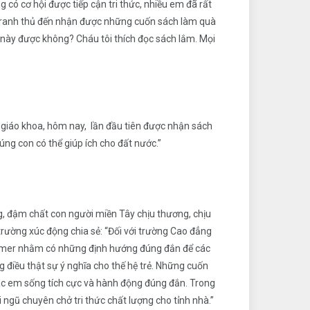
có cơ hội được tiếp cận tri thức, nhiều em đã rất
 tranh thủ đến nhận được những cuốn sách làm quà
h này được không? Cháu tôi thích đọc sách lắm. Mọi
giáo khoa, hôm nay, lần đầu tiên được nhận sách
ng con có thể giúp ích cho đất nước.”
, đậm chất con người miền Tây chịu thương, chịu
rường xúc động chia sẻ: “Đối với trường Cao đẳng
Khmer nhằm có những định hướng đúng đắn để các
điều thật sự ý nghĩa cho thế hệ trẻ. Những cuốn
ác em sống tích cực và hành động đúng đắn. Trong
 ngũ chuyên chở tri thức chất lượng cho tỉnh nhà.”