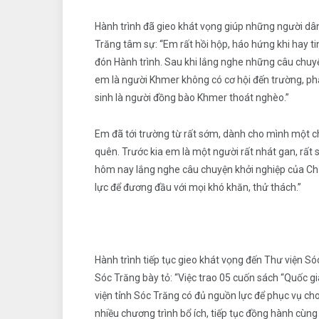
Hành trình đã gieo khát vọng giúp những người dâ
Trăng tâm sự: “Em rất hồi hộp, háo hứng khi hay ti
đón Hành trình. Sau khi lắng nghe những câu chuyệ
em là người Khmer không có cơ hội đến trường, ph
sinh là người đồng bào Khmer thoát nghèo.”
Em đã tới trường từ rất sớm, dành cho mình một ch
quên. Trước kia em là một người rất nhát gan, rất 
hôm nay lắng nghe câu chuyện khởi nghiệp của Chủ
lực để đương đầu với mọi khó khăn, thử thách.”
Hành trình tiếp tục gieo khát vọng đến Thư viện 
Sóc Trăng bày tỏ: “Việc trao 05 cuốn sách “Quốc gia
viện tỉnh Sóc Trăng có đủ nguồn lực để phục vụ ch
nhiều chương trình bổ ích, tiếp tục đồng hành cùng 