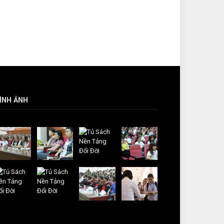
ÌNH ẢNH