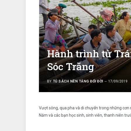
Hành trình từ Trá
Sóc Trăng
BY
TỦ SÁCH NỀN TẢNG ĐỔI ĐỜI
17/09/2019
Vượt sông, qua pha và di chuyển trong những cơn m
Năm và các bạn học sinh, sinh viên, thanh niên t