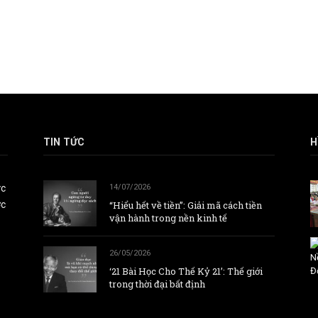
TIN TỨC
H
ức
14/07/2026
ợc
“Hiểu hết về tiền”: Giải mã cách tiền
vận hành trong nền kinh tế
26/05/2026
‘21 Bài Học Cho Thế Kỷ 21’: Thế giới
trong thời đại bất định