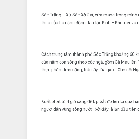
Sóc Trăng – Xứ Sóc Xờ Pai, vừa mang trong mình 
thoa của ba cộng đồng dân tộc Kinh – Khomer và ng
Cách trung tâm thành phố Sóc Trăng khoảng 60 km,
của năm con sông theo các ngả, gồm Cà Mau lên, V
thực phẩm tươi sống, trái cây, lúa gạo… Chợ nổi N
Xuất phát từ 4 giờ sáng để kịp bắt đò len lỏi qua
người dân vùng sông nước, bởi đây là lần đầu tiên