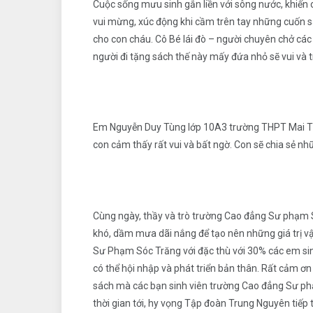
Cuộc sống mưu sinh gắn liền với sông nước, khiến c
vui mừng, xúc động khi cầm trên tay những cuốn 
cho con cháu. Cô Bé lái đò – người chuyên chở các
người đi tặng sách thế này mấy đứa nhỏ sẽ vui và t
Em Nguyễn Duy Tùng lớp 10A3 trường THPT Mai Tha
con cảm thấy rất vui và bất ngờ. Con sẽ chia sẻ n
Cùng ngày, thầy và trò trường Cao đẳng Sư phạm S
khó, dầm mưa dãi nắng để tạo nên những giá trị vậ
Sư Phạm Sóc Trăng với đặc thù với 30% các em si
có thể hội nhập và phát triển bản thân. Rất cảm 
sách mà các bạn sinh viên trường Cao đẳng Sư phạ
thời gian tới, hy vọng Tập đoàn Trung Nguyên tiếp