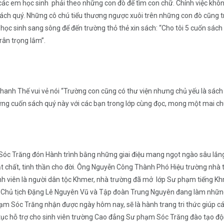
ác em học sinh phải theo những con đò để tìm con chữ. Chính việc không 
sách quý. Những cô chú tiểu thương ngược xuôi trên những con đò cũng
 học sinh sang sông để đến trường thỏ thẻ xin sách: “Cho tôi 5 cuốn sác
rân trọng lắm”.
nh Thế vui vẻ nói “Trường con cũng có thư viện nhưng chủ yếu là sách 
hững cuốn sách quý này với các bạn trong lớp cùng đọc, mong một mai chú
óc Trăng đón Hành trình bằng những giai điệu mang ngọt ngào sâu lắng
t chất, tinh thần cho đời. Ông Nguyễn Công Thành Phó Hiệu trường nhà t
nh viên là người dân tộc Khmer, nhà trường đã mở lớp Sư phạm tiếng 
ơn Chủ tịch Đặng Lê Nguyên Vũ và Tập đoàn Trung Nguyên đang làm những 
m Sóc Trăng nhận được ngày hôm nay, sẽ là hành trang tri thức giúp c
 tục hỗ trợ cho sinh viên trường Cao đẳng Sư phạm Sóc Trăng đào tạo đội