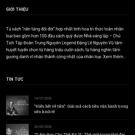
GIỚI THIỆU
Tủ sách "nền tảng đổi đời" hợp nhất tinh hoa tri thức toàn nhân
loại bao gồm hơn 100 đầu sách quý được Nhà sáng lập – Chủ
Tịch Tập Đoàn Trung Nguyên Legend Đặng Lê Nguyên Vũ tâm
huyết tuyển chọn từ hàng triệu cuốn sách, từ hàng nghìn tấm
gương danh vĩ nhân thành công nhất của nhân loại.
Xem thêm...
TIN TỨC
14/07/2026
“Hiểu hết về tiền”: Giải mã cách tiền vận hành trong
nền kinh tế
26/05/2026
‘21 Bài Học Cho Thế Kỷ 21’: Thế giới trong thời đại