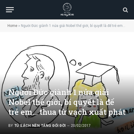
Home
»
Người Đức giành 1 nửa giải Nobel thế giới, bí quyết là để trẻ em… thua từ vạch xuất phát
Người Đức giành 1 nửa giải
Nobel thế giới, bí quyết là để
trẻ em… thua từ vạch xuất phát
BY
TỦ SÁCH NỀN TẢNG ĐỔI ĐỜI
20/02/2017