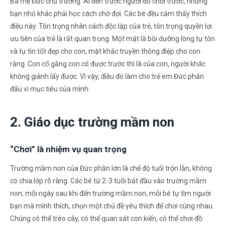
Bà mẹ Đức chủ trương: Ai đến trước người đó chơi trước, những
bạn nhỏ khác phải học cách chờ đợi. Các bé đều cảm thấy thích
điều này. Tôn trọng nhân cách độc lập của trẻ, tôn trọng quyền lợi
ưu tiên của trẻ là rất quan trọng. Một mặt là bồi dưỡng lòng tự tôn
và tự tin tốt đẹp cho con, mặt khác truyền thông điệp cho con
rằng: Con cố gắng con có được trước thì là của con, người khác
không giành lấy được. Vì vậy, điều đó làm cho trẻ em Đức phấn
đấu vì mục tiêu của mình.
2. Giáo dục trường mầm non
“Chơi” là nhiệm vụ quan trọng
Trường mầm non của Đức phần lớn là chế độ tuổi trộn lẫn, không
có chia lớp rõ ràng. Các bé từ 2-3 tuổi bắt đầu vào trường mầm
non, mỗi ngày sau khi đến trường mầm non, mỗi bé tự tìm người
bạn mà mình thích, chọn một chủ đề yêu thích để chơi cùng nhau.
Chúng có thể trèo cây, có thể quan sát con kiến, có thể chơi đồ