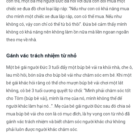
con trẻ, một bà mẹ người Đức đã nói với đứa con đòi mua một
chiếc xe đua đồ chơi loại lắp ráp: “Nếu như con có khả năng mua
cho mình một chiếc xe đua lắp ráp, con có thể mua. Nếu như
không có, vậy con chỉ có thể từ bỏ thôi”. Đứa bé cảm thấy mình
không có khả năng nên không làm ồn nữa mà liền ngoan ngoãn
theo mẹ về nhà.
Gánh vác trách nhiệm từ nhỏ
Một bé gái người Đức 3 tuổi đẩy một búp bê vải ra khỏi nhà, che ô,
lau mồ hôi, bón sữa cho búp bê vải như chăm sóc em bé. Khi một
bé gái khác hỏi rằng có thể cho mượn búp bê vải chơi một lát
không, cô bé 3 tuổi cương quyết từ chối: “Mình phải chăm sóc tốt
cho Tôm (búp bê vải), mình là mẹ của nó, mình không thể để
người khác làm hại nó…”. Mẹ của bé gái người Đức sau đó chia sẻ
mua búp bê vải cho con là có mục đích, là hy vọng con từ nhỏ đã
gánh vác trách nhiệm và biết chăm sóc người khác chứ không
phải luôn được người khác chăm sóc.