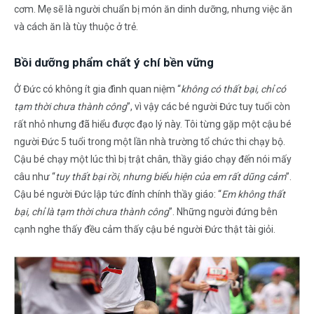
cơm. Mẹ sẽ là người chuẩn bị món ăn dinh dưỡng, nhưng việc ăn
và cách ăn là tùy thuộc ở trẻ.
Bồi dưỡng phẩm chất ý chí bền vững
Ở Đức có không ít gia đình quan niệm “
không có thất bại, chỉ có
tạm thời chưa thành công
”, vì vậy các bé người Đức tuy tuổi còn
rất nhỏ nhưng đã hiểu được đạo lý này. Tôi từng gặp một cậu bé
người Đức 5 tuổi trong một lần nhà trường tổ chức thi chạy bộ.
Cậu bé chạy một lúc thì bị trật chân, thầy giáo chạy đến nói mấy
câu như “
tuy thất bại rồi, nhưng biểu hiện của em rất dũng cảm
”.
Cậu bé người Đức lập tức đính chính thầy giáo: “
Em không thất
bại, chỉ là tạm thời chưa thành công
”. Những người đứng bên
cạnh nghe thấy đều cảm thấy cậu bé người Đức thật tài giỏi.