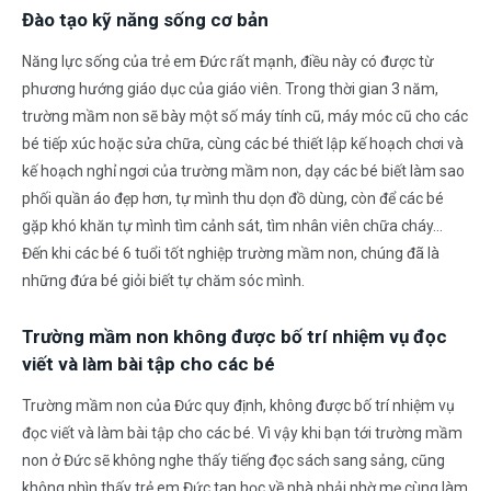
Đào tạo kỹ năng sống cơ bản
Năng lực sống của trẻ em Đức rất mạnh, điều này có được từ
phương hướng giáo dục của giáo viên. Trong thời gian 3 năm,
trường mầm non sẽ bày một số máy tính cũ, máy móc cũ cho các
bé tiếp xúc hoặc sửa chữa, cùng các bé thiết lập kế hoạch chơi và
kế hoạch nghỉ ngơi của trường mầm non, dạy các bé biết làm sao
phối quần áo đẹp hơn, tự mình thu dọn đồ dùng, còn để các bé
gặp khó khăn tự mình tìm cảnh sát, tìm nhân viên chữa cháy…
Đến khi các bé 6 tuổi tốt nghiệp trường mầm non, chúng đã là
những đứa bé giỏi biết tự chăm sóc mình.
Trường mầm non không được bố trí nhiệm vụ đọc
viết và làm bài tập cho các bé
Trường mầm non của Đức quy định, không được bố trí nhiệm vụ
đọc viết và làm bài tập cho các bé. Vì vậy khi bạn tới trường mầm
non ở Đức sẽ không nghe thấy tiếng đọc sách sang sảng, cũng
không nhìn thấy trẻ em Đức tan học về nhà phải nhờ mẹ cùng làm