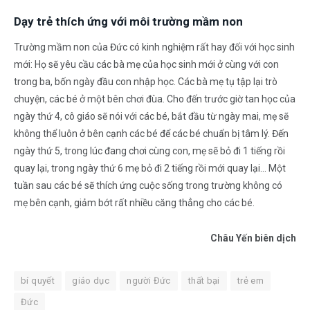
Dạy trẻ thích ứng với môi trường mầm non
Trường mầm non của Đức có kinh nghiệm rất hay đối với học sinh
mới: Họ sẽ yêu cầu các bà mẹ của học sinh mới ở cùng với con
trong ba, bốn ngày đầu con nhập học. Các bà mẹ tụ tập lại trò
chuyện, các bé ở một bên chơi đùa. Cho đến trước giờ tan học của
ngày thứ 4, cô giáo sẽ nói với các bé, bắt đầu từ ngày mai, mẹ sẽ
không thể luôn ở bên cạnh các bé để các bé chuẩn bị tâm lý. Đến
ngày thứ 5, trong lúc đang chơi cùng con, mẹ sẽ bỏ đi 1 tiếng rồi
quay lại, trong ngày thứ 6 mẹ bỏ đi 2 tiếng rồi mới quay lại… Một
tuần sau các bé sẽ thích ứng cuộc sống trong trường không có
mẹ bên cạnh, giảm bớt rất nhiều căng thẳng cho các bé.
Châu Yến biên dịch
bí quyết
giáo dục
người Đức
thất bại
trẻ em
Đức