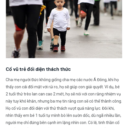
Cổ vũ trẻ đối diện thách thức
Cha mẹ người Đức không giống cha mẹ các nước Á Đông, khi họ
thấy con cái đối mặt với rủi ro, họ sẽ giúp con giải quyết. Ví dụ, bé
2 tuổi thử trèo lan can cao 2 mét, họ sẽ nói với con rằng nhiệm vụ
này tuy khó khăn, nhưng ba mẹ tin rằng con sẽ có thể thành công.
Họ cổ vũ con đối diện với thử thách vượt quá năng lực. Đôi khi,
nhìn thấy em bé 1 tuổi tự mình bò lên sườn dốc, dù ngã nhiều lần,
người mẹ chỉ đứng bên cạnh im lặng nhìn con. Có lẽ, tinh thần cổ