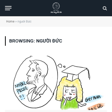
Home
»
người Đức
BROWSING:
NGƯỜI ĐỨC